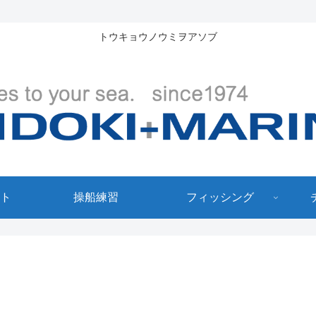
トウキョウノウミヲアソブ
ト
操船練習
フィッシング