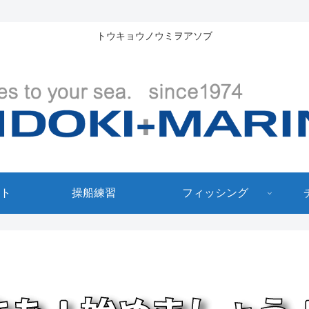
トウキョウノウミヲアソブ
ト
操船練習
フィッシング