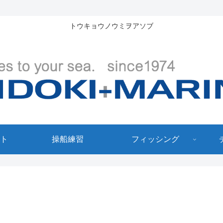
トウキョウノウミヲアソブ
ト
操船練習
フィッシング