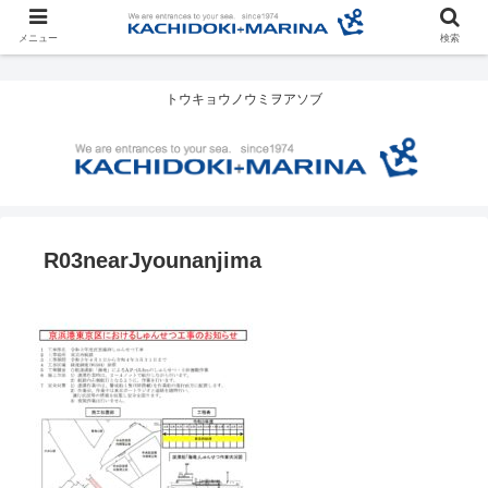
メニュー
検索
トウキョウノウミヲアソブ
R03nearJyounanjima