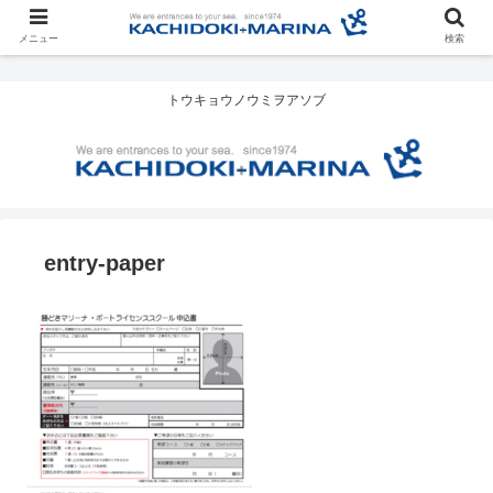
メニュー
検索
トウキョウノウミヲアソブ
entry-paper