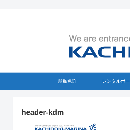
船舶免許
レンタルボー
header-kdm